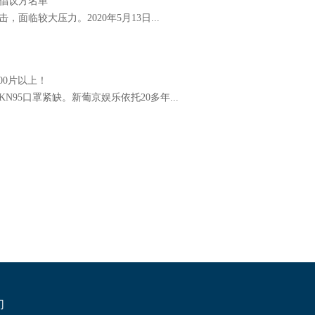
倡议方名单
临较大压力。2020年5月13日...
00片以上！
95口罩紧缺。新葡京娱乐依托20多年...
们