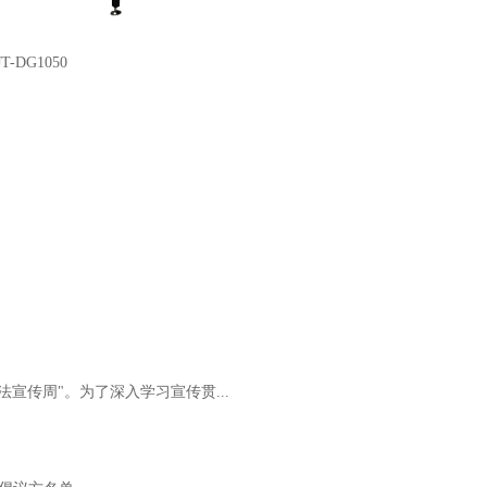
JT-DG1050
JT-VL
法宣传周"。为了深入学习宣传贯...