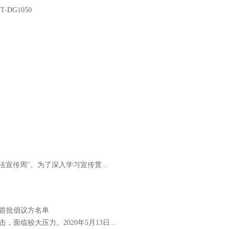
JT-DG1050
JT-VL
法宣传周"。为了深入学习宣传贯...
首批倡议方名单
临较大压力。2020年5月13日...