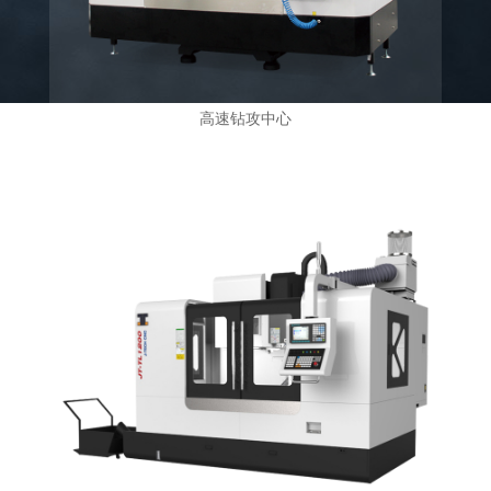
高速钻攻中心