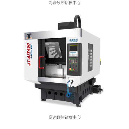
高速数控钻攻中心
高速数控钻攻中心