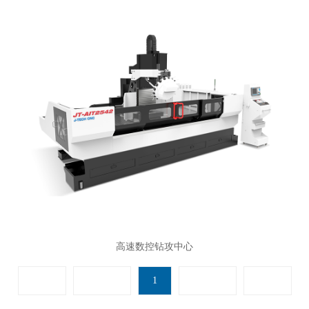
高速数控钻攻中心
首页
上一页
1
下一页
尾页