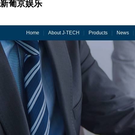
新葡京娱乐
Home
About J-TECH
Products
News