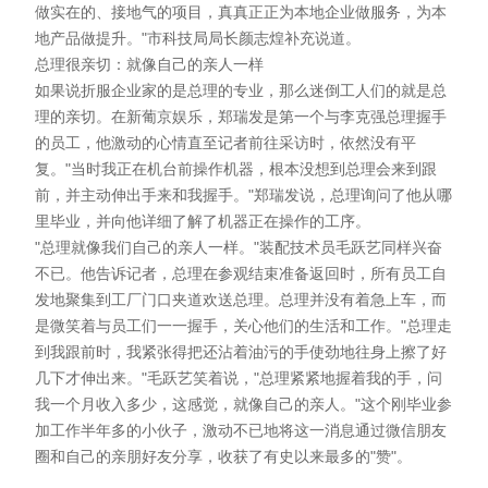
做实在的、接地气的项目，真真正正为本地企业做服务，为本
地产品做提升。"市科技局局长颜志煌补充说道。
总理很亲切：就像自己的亲人一样
如果说折服企业家的是总理的专业，那么迷倒工人们的就是总
理的亲切。在新葡京娱乐，郑瑞发是第一个与李克强总理握手
的员工，他激动的心情直至记者前往采访时，依然没有平
复。"当时我正在机台前操作机器，根本没想到总理会来到跟
前，并主动伸出手来和我握手。"郑瑞发说，总理询问了他从哪
里毕业，并向他详细了解了机器正在操作的工序。
"总理就像我们自己的亲人一样。"装配技术员毛跃艺同样兴奋
不已。他告诉记者，总理在参观结束准备返回时，所有员工自
发地聚集到工厂门口夹道欢送总理。总理并没有着急上车，而
是微笑着与员工们一一握手，关心他们的生活和工作。"总理走
到我跟前时，我紧张得把还沾着油污的手使劲地往身上擦了好
几下才伸出来。"毛跃艺笑着说，"总理紧紧地握着我的手，问
我一个月收入多少，这感觉，就像自己的亲人。"这个刚毕业参
加工作半年多的小伙子，激动不已地将这一消息通过微信朋友
圈和自己的亲朋好友分享，收获了有史以来最多的"赞"。