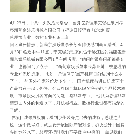
4月23日，中共中央政治局常委、国务院总理李克强在泉州考
察新葡京娱乐机械有限公司（福建日报记者 张永定 摄）
总理很专业：数控专业知识丰富
回忆当日情形，新葡京娱乐董事长苏亚帅仍感到画面清晰。4
月23日临近中午11点，李克强总理来到位于洛江区的福建省新
葡京娱乐机械有限公司1号车间考察。"他问的很多问题都很专
业，也都问到了点子上。"新葡京娱乐董事长苏亚帅，被总理的
专业知识所折服。"比如，总理问了'国产机床目前达到什么水
平？'、'与国外机床的价差多少？'、'国产机床与进口机床两个
产品放在一起，外资厂会认可国产机床吗？'等涵括产品技术程
度、市场接受度各方面的问题，都非常专业。"他认为总理非常
清楚国内外的制造水平，对机械行业、数控行业也都有很深的
了解。
"在项目成果展板前，看到泉州装备走出去的成就，总理连声
说，这个做得好，就是要开展国际产能对接，加快提升中国装
备制造的水平。总理还提醒我们不要做'空中楼阁'，鼓励我们