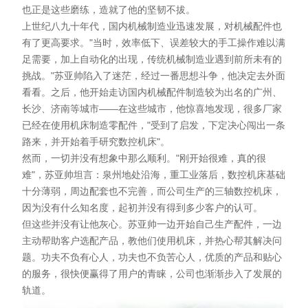
也正是这些磨练，造就了他的坚韧不拔。
上世纪八九十年代，国内机械制造业迅速发展，对机械配件也
有了更高要求。"当时，效率低下、误差较大的手工操作难以满
足需要，加上自动化的出现，传统机械制造业遇到前所未有的
挑战。"苏亚帅陷入了迷茫，经过一番思想斗争，他决定去外面
看看。之后，他开始走访国内机械配件制造较为出名的广州、
长沙、济南等城市——在这些城市，他惊喜地发现，很多厂家
已经在使用机床制造零配件，"受到了启发，下定决心闯出一条
路来，并开始着手研究数控机床"。
然而，一切并没有想象中那么顺利。"刚开始很难，真的很
难"，苏亚帅坦言：泉州地处沿海，重工业落后，数控机床基础
十分薄弱，周边配套也不完善，而公司生产的三轴数控机床，
因为没有什么知名度，起初并没有得到多少客户的认可。
但这些并没有让他灰心。苏亚帅一边开始自己生产配件，一边
主动帮助客户选配产品，教他们使用机床，并热心帮其解决问
题。功夫不负有心人，功夫也不负苦心人，优质的产品和贴心
的服务，很快便赢得了用户的青睐，公司也渐渐步入了发展的
轨道。