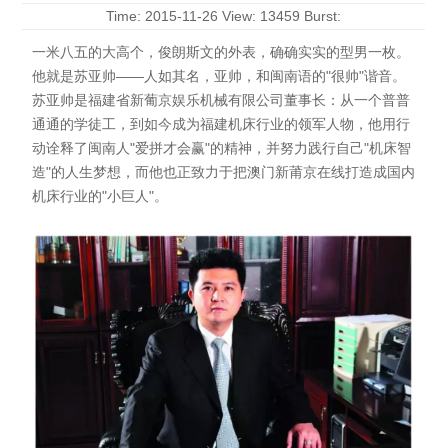
Time: 2015-11-26 View: 13459 Burst:
一米八五的大高个，俊朗斯文的外表，确确实实的型男一枚。
他就是苏亚帅——人如其名，亚帅，和闽南语的"很帅"谐音。
苏亚帅是福建省新葡京娱乐机械有限公司董事长：从一个普普
通通的学徒工，到如今成为福建机床行业的领军人物，他用行
动诠释了闽南人"爱拼才会赢"的精神，并努力践行自己"机床智
造"的人生梦想，而他也正致力于把澳门新莆京在线打造成国内
机床行业的"小巨人"。