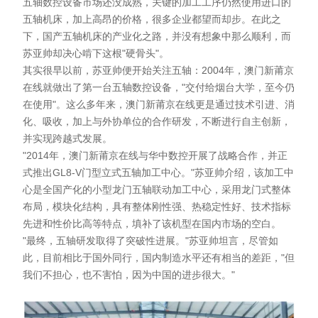
五轴数控设备市场还没成熟，关键的加工工序仍然使用进口的
五轴机床，加上高昂的价格，很多企业都望而却步。在此之
下，国产五轴机床的产业化之路，并没有想象中那么顺利，而
苏亚帅却决心啃下这根"硬骨头"。
其实很早以前，苏亚帅便开始关注五轴：2004年，澳门新莆京
在线就做出了第一台五轴数控设备，"交付给烟台大学，至今仍
在使用"。这么多年来，澳门新莆京在线更是通过技术引进、消
化、吸收，加上与外协单位的合作研发，不断进行自主创新，
并实现跨越式发展。
"2014年，澳门新莆京在线与华中数控开展了战略合作，并正
式推出GL8-V门型立式五轴加工中心。"苏亚帅介绍，该加工中
心是全国产化的小型龙门五轴联动加工中心，采用龙门式整体
布局，模块化结构，具有整体刚性强、热稳定性好、技术指标
先进和性价比高等特点，填补了该机型在国内市场的空白。
"最终，五轴研发取得了突破性进展。"苏亚帅坦言，尽管如
此，目前相比于国外同行，国内制造水平还有相当的差距，"但
我们不担心，也不害怕，因为中国的进步很大。"