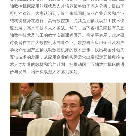
轴数控机床应用的现状及人才培养策略做了深入分析，提出了
可行性建议。大家认识到，近年来我国制造业产业升级和产业
结构调整势在必行，高端数控加工尤其是五轴联动加工技术快
速发展，高水平技术人才紧缺。然而，当下各相关院校有关五
轴数控技术及加工的教学实训课程匮乏。熊清平表示，此次研
讨会旨在向广大数控机床制造企业、数控机床应用企业及相关
学校介绍国产五轴联动数控机床的技术进步，找出与国外领先
五轴技术的差距，从应用企业的实际需求出发拟定五轴数控技
术人才培养的教材和培养计划，把推动国产五轴数控机床的进
步与发展，培养实战型人才落到实处。