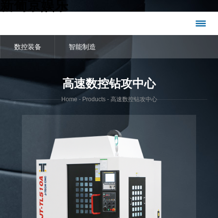
新葡京娱乐
数控装备
智能制造
高速数控钻攻中心
Home
-
Products
- 高速数控钻攻中心