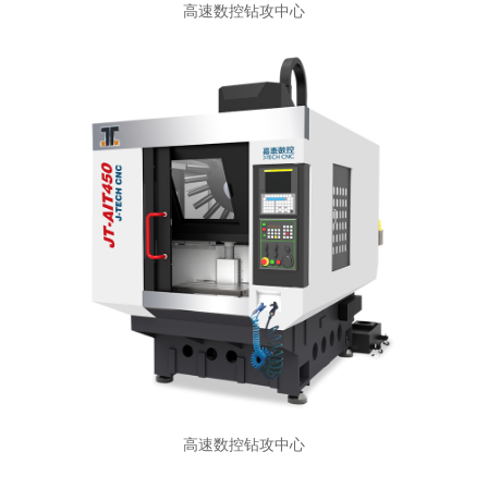
高速数控钻攻中心
高速数控钻攻中心