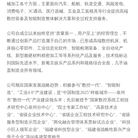
械加工各个方面，主要面向汽车、船舶、轨道交通、风能发电、
消费电子、3C通讯、医疗器械、五金及工装模具等行业提供高端
数控装备及智能制造整体解决方案和全过程支持服务。
公司自成立以来始终坚持"质量第一，用户至上"的经营理念，不
断通过创新产品打造属于自己的市场，已形成高端数控机床、机
床核心零部件、工业信息化软件、智能检测装备、全自动化产
线、新型脆硬材料精密加工等等系列化产品及服务，技术指标达
到国际先进水平。新葡京娱乐产品系列和规格综合全面，几乎涵
盖制造业所有领域。
公司顺应国家发展战略趋势，积极参与"数控一代"、"智能制
造"、"工业4.0"产业建设，是"中国制造2025"样板城市——泉州
市"数控一代"产业建设领头羊；先后被授予"国家数控系统工程技
术研究中心泉州分中心"、"院士专家工作站"、"高新技术企
业"、"省级企业技术中心"、"省级企业工程技术研究中心"、"省级
服务型制造示范企业"、"两化融合管理体系贯标试点企业"、"科技
小巨人领军企业"、"福建省科技型企业"、"福建省战略性新兴产业
骨干企业"等60多项荣誉称号。