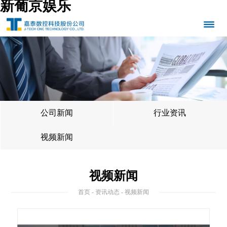
新葡京娱乐
公司新闻
行业资讯
视频新闻
视频新闻
首页
-
资讯动态
- 视频新闻