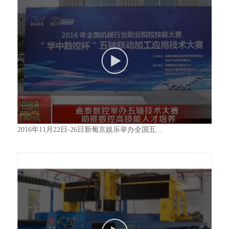
2016年11月22日-26日新葡京娱乐举办全国五...