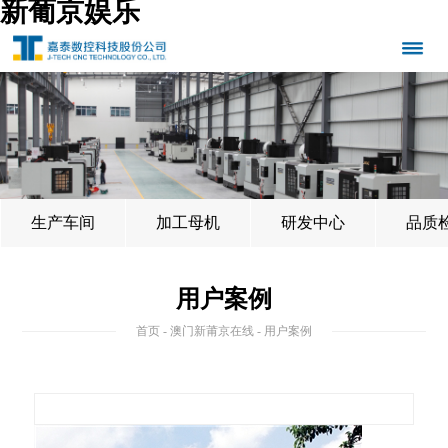
新葡京娱乐
生产车间
加工母机
研发中心
品质
用户案例
首页
-
澳门新莆京在线
- 用户案例