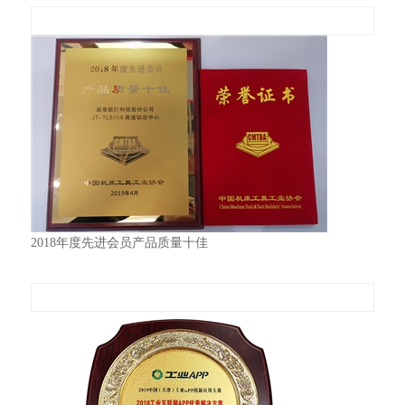
2018年度先进会员产品质量十佳