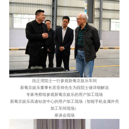
段正澄院士一行参观新葡京娱乐车间
新葡京娱乐董事长苏亚帅先生为段院士做详细解说
专家考察组参观新葡京娱乐的用户加工现场
新葡京娱乐高速钻攻中心的用户加工现场（智能手机金属外壳
加工车间现场）
座谈会现场