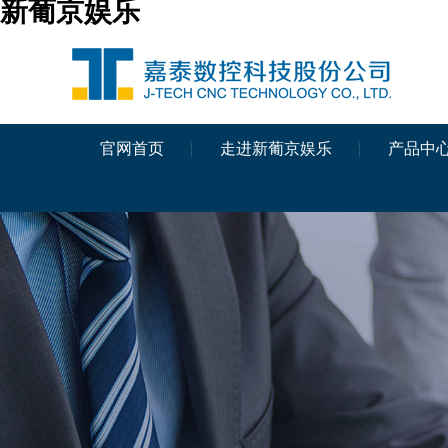
新葡京娱乐
官网首页
走进新葡京娱乐
产品中