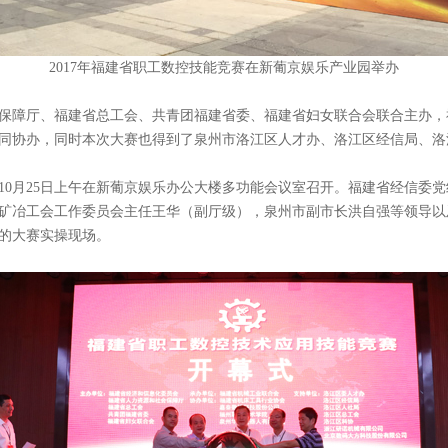
2017年福建省职工数控技能竞赛在新葡京娱乐产业园举办
保障厅、福建省总工会、共青团福建省委、福建省妇女联合会联合主办，
同协办，同时本次大赛也得到了泉州市洛江区人才办、洛江区经信局、洛
7年10月25日上午在新葡京娱乐办公大楼多功能会议室召开。福建省经信
矿冶工会工作委员会主任王华（副厅级），泉州市副市长洪自强等领导以及
的大赛实操现场。