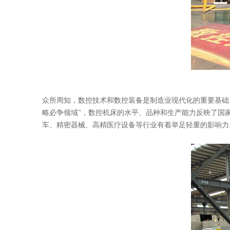
众所周知，数控技术和数控装备是制造业现代化的重要基础。
略必争领域"，数控机床的水平、品种和生产能力反映了国
车、精密器械、高精医疗设备等行业有着举足轻重的影响力