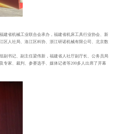
福建省机械工业联合会承办，福建省机床工具行业协会、新
江区人社局、洛江区科协、浙江研诺机械有限公司、北京数
委党组副书记、副主任梁伟新，福建省人社厅副厅长、公务员局
专家、裁判、参赛选手、媒体记者等200多人出席了开幕