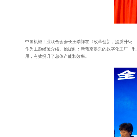
中国机械工业联合会会长王瑞祥在《改革创新，提质升级—
作为主题经验介绍。他提到：新葡京娱乐的数字化工厂，利用
用，有效提升了总体产能和效率。