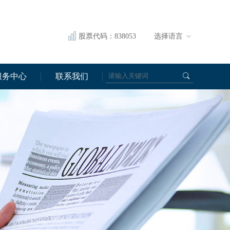
股票代码：838053
选择语言
服务中心
联系我们