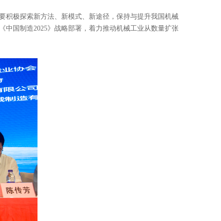
要积极探索新方法、新模式、新途径，保持与提升我国机械
中国制造2025》战略部署，着力推动机械工业从数量扩张