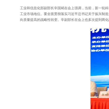
工业和信息化部副部长辛国斌在会上强调，当前，新一轮科
工业市场地位。要全面贯彻落实习近平总书记关于振兴制造
向质量提高的战略性转变。辛副部长在会上也多次提到两化