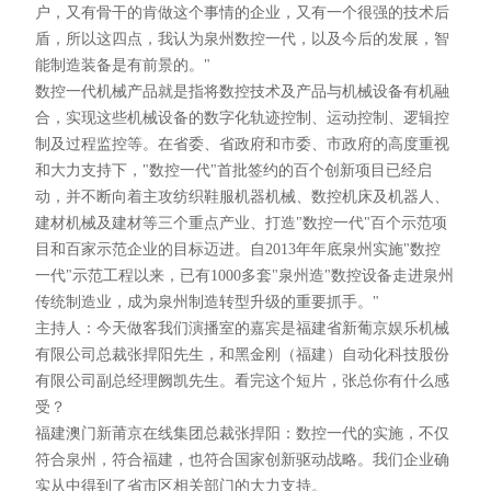
户，又有骨干的肯做这个事情的企业，又有一个很强的技术后
盾，所以这四点，我认为泉州数控一代，以及今后的发展，智
能制造装备是有前景的。"
数控一代机械产品就是指将数控技术及产品与机械设备有机融
合，实现这些机械设备的数字化轨迹控制、运动控制、逻辑控
制及过程监控等。在省委、省政府和市委、市政府的高度重视
和大力支持下，"数控一代"首批签约的百个创新项目已经启
动，并不断向着主攻纺织鞋服机器机械、数控机床及机器人、
建材机械及建材等三个重点产业、打造"数控一代"百个示范项
目和百家示范企业的目标迈进。自2013年年底泉州实施"数控
一代"示范工程以来，已有1000多套"泉州造"数控设备走进泉州
传统制造业，成为泉州制造转型升级的重要抓手。"
主持人：今天做客我们演播室的嘉宾是福建省新葡京娱乐机械
有限公司总裁张捍阳先生，和黑金刚（福建）自动化科技股份
有限公司副总经理阙凯先生。看完这个短片，张总你有什么感
受？
福建澳门新莆京在线集团总裁张捍阳：数控一代的实施，不仅
符合泉州，符合福建，也符合国家创新驱动战略。我们企业确
实从中得到了省市区相关部门的大力支持。