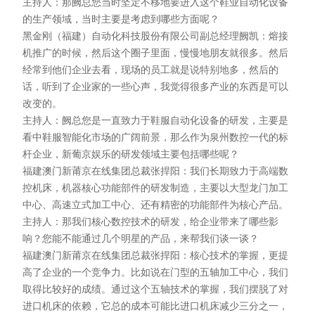
主持人：那阙总您当时坚定不移地要进入这个鞋业自动化设备
的生产领域，当时主要是考虑到哪些方面呢？
黑金刚（福建）自动化科技股份有限公司副总经理阙凯：熔接
机推广的时候，然后这个圈子里面，慢慢地朋友就很多。然后
经常到他们企业去看，现场的员工就是说特别地多，然后的
话，听到了企业家的一些心声，我觉得很多产业的东西是可以
改变的。
主持人：阙总您是一直致力于鞋服自动化设备的研发，主要是
看中鞋服智能化市场的广阔前景，那么作为泉州数控一代的标
杆企业，新葡京娱乐的研发领域主要包括哪些呢？
福建澳门新莆京在线集团总裁张捍阳：我们长期致力于高端数
控机床，机器核心功能部件的研发制造，主要以大型龙门加工
中心、高速立式加工中心、还有精密的功能部件为核心产品。
主持人：那我们核心数控技术的研发，给企业带来了哪些影
响？您能不能通过几个明星的产品，来帮我们谈一谈？
福建澳门新莆京在线集团总裁张捍阳：核心技术的掌握，更提
高了企业的一个竞争力。比如说在门型的五轴加工中心，我们
取得比较好的成绩。通过这个五轴技术的掌握，我们摆脱了对
进口机床的依赖，它总的成本可能比进口机床减少三分之一，