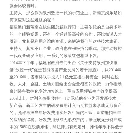
就会比较省时。
主持人：那么作为泉州数控一代的示范企业，新葡京娱乐是如
何来应对这些难题的呢？
福建澳门新莆京在线集团总裁张捍阳：主要依托的是自身多年
的一个经验积累，还有一个通过跟高校的合作，还比如说人才
引进，尤其是利用台湾的资源，来解决我们的这些技术难题。
主持人：其实不止企业，政府也在积极搭台唱戏。那推动数控
一代设备研发应用，一系列的政策红包相继下发。
2014年下半年，福建省政府专门出台《关于支持泉州加快推
进"数控一代"促进智能装备产业发展的若干措施》，从2014年
至2016年，省市将联手投入2.1亿元直接扶持资金，同时在税
收、人才、金融、土地方面给出含金量很高的政策，力争推动
泉州装备数控化率达70%以上，重点应用领域生产效率提高
20%以上。对列入泉州"数控一代"示范的企业为开发新技术、
新产品、新工艺发生的研发费用计入当期损益未形成无形资产
的，允许再按当年研发费用实际发生额的50%，直接抵扣当年
的应纳所得税。研发费用形成无形资产的，按照该无形资产成
本的150%在税前摊销，除法律另有规定外，摊销年限不得低于