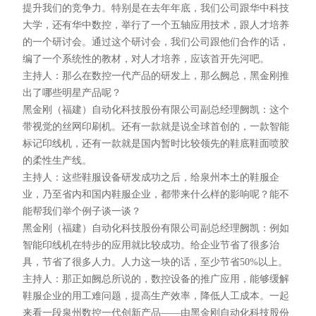
提升我们的竞争力。特别是在去年年底，我们公司跟华中科技
大学，还有华中数控，举行了一个五轴应用技术，跟人才培养
的一个研讨会。通过这个研讨会，我们公司跟他们合作的话，
编了一个系统性的教材，对人才培养，应该首开先河吧。
主持人：那么在数控一代产品的研发上，那么阙总，黑金刚推
出了哪些明星产品呢？
黑金刚（福建）自动化科技股份有限公司副总经理阙凯：这个
带视觉的丝网印刷机。还有一款就是说全球首创的，一款智能
标记印线机，还有一款就是国内暂时比较领先的鞋底鞋面喷胶
的柔性生产线。
主持人：这些鞋服设备研发成功之后，给泉州本土的鞋服企
业，乃至省内和国内鞋服企业，都带来什么样的影响呢？能不
能帮我们举个例子谈一谈？
黑金刚（福建）自动化科技股份有限公司副总经理阙凯：例如
智能印线机在特步的应用就比较成功。给企业节省了很多治
具，节省了很多人力。人力这一块的话，至少节省50%以上。
主持人：那正如阙总所说的，数控设备的推广应用，能够缓解
鞋服企业的用工难问题，提高生产效率，降低人工成本。一起
来看一段泉州数控一代创新产品——由黑金刚自动化科技股份