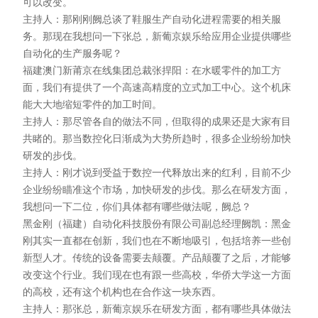
可以改变。
主持人：那刚刚阙总谈了鞋服生产自动化进程需要的相关服
务。那现在我想问一下张总，新葡京娱乐给应用企业提供哪些
自动化的生产服务呢？
福建澳门新莆京在线集团总裁张捍阳：在水暖零件的加工方
面，我们有提供了一个高速高精度的立式加工中心。这个机床
能大大地缩短零件的加工时间。
主持人：那尽管各自的做法不同，但取得的成果还是大家有目
共睹的。那当数控化日渐成为大势所趋时，很多企业纷纷加快
研发的步伐。
主持人：刚才说到受益于数控一代释放出来的红利，目前不少
企业纷纷瞄准这个市场，加快研发的步伐。那么在研发方面，
我想问一下二位，你们具体都有哪些做法呢，阙总？
黑金刚（福建）自动化科技股份有限公司副总经理阙凯：黑金
刚其实一直都在创新，我们也在不断地吸引，包括培养一些创
新型人才。传统的设备需要去颠覆。产品颠覆了之后，才能够
改变这个行业。我们现在也有跟一些高校，华侨大学这一方面
的高校，还有这个机构也在合作这一块东西。
主持人：那张总，新葡京娱乐在研发方面，都有哪些具体做法