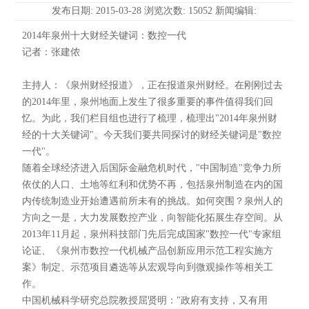
发布日期: 2015-03-28 浏览次数: 15052 新闻编辑:
2014年泉州十大财经关键词：数控一代
记者：张建侬
主持人：《泉州财经报道》，正在报道泉州财经。在刚刚过去
的2014年里，泉州地面上发生了很多重要的事件值得我们回
忆。为此，我们栏目组也进行了梳理，梳理出"2014年泉州财
经的十大关键词"。今天我们要共同探讨的财经关键词是"数控
一代"。
随着全球经济进入后国际金融危机时代，"中国制造"竞争力所
依仗的人口、土地等红利和优势不再，包括泉州制造在内的国
内传统制造业开始遭遇前所未有的挑战。如何突围？泉州人的
方向之一是，大力发展数控产业，向智能化拓展生存空间。从
2013年11月起，泉州科技部门先后完成国家"数控一代"专家组
论证、《泉州市数控一代机械产品创新应用示范工程实施方
案》制定、示范项目遴选等从宏观导向到微观操作等相关工
作。
中国机械科学研究总院教授屈贤明："政府有支持，又有用