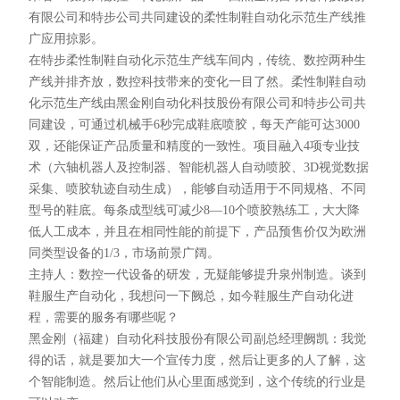
有限公司和特步公司共同建设的柔性制鞋自动化示范生产线推
广应用掠影。
在特步柔性制鞋自动化示范生产线车间内，传统、数控两种生
产线并排齐放，数控科技带来的变化一目了然。柔性制鞋自动
化示范生产线由黑金刚自动化科技股份有限公司和特步公司共
同建设，可通过机械手6秒完成鞋底喷胶，每天产能可达3000
双，还能保证产品质量和精度的一致性。项目融入4项专业技
术（六轴机器人及控制器、智能机器人自动喷胶、3D视觉数据
采集、喷胶轨迹自动生成），能够自动适用于不同规格、不同
型号的鞋底。每条成型线可减少8—10个喷胶熟练工，大大降
低人工成本，并且在相同性能的前提下，产品预售价仅为欧洲
同类型设备的1/3，市场前景广阔。
主持人：数控一代设备的研发，无疑能够提升泉州制造。谈到
鞋服生产自动化，我想问一下阙总，如今鞋服生产自动化进
程，需要的服务有哪些呢？
黑金刚（福建）自动化科技股份有限公司副总经理阙凯：我觉
得的话，就是要加大一个宣传力度，然后让更多的人了解，这
个智能制造。然后让他们从心里面感觉到，这个传统的行业是