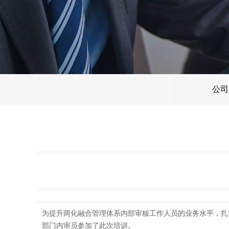
公司
为提升两化融合管理体系内部审核工作人员的业务水平，扎实
部门内审员参加了此次培训。