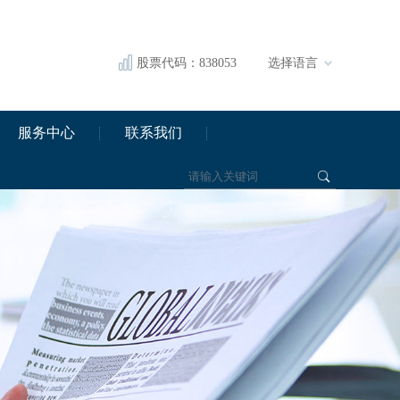
股票代码：838053
选择语言
服务中心
联系我们