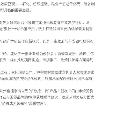
业集群效应已现——石化、纺织服装、鞋业产值超千亿元，装备制
转型升级的重要途径。
政府先后研究出台《泉州市加快机械装备产业发展行动计划
推进"数控一代"示范应用，致力打造我国重要的机械装备制造
个政产学研合作的新模式。此外，市政府与平安银行股份有
巨轮、盛达等一批企业成为佼佼者；新葡京娱乐、群峰、伟
范项目，将在推动项目实施、市场推广、政策扶持等方面得到
产过程；依托瑜鼎公司，中宇建材集团建立机器人水暖抛磨柔
鞋面编织功能的智能化横机；鲤东汽车配件有限公司把微柏
州也能拿出自己的"数控一代"产品！就在18日由市经贸委
牌在与国际品牌的PK中获胜呢？他说，政府从财力各方面大
"必将成为领先的"泉州智造"。