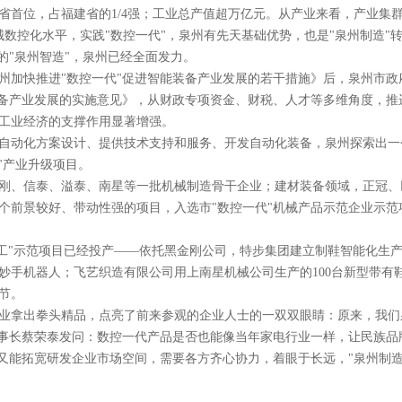
居福建省首位，占福建省的1/4强；工业总产值超万亿元。从产业来看，产
械数控化水平，实践"数控一代"，泉州有先天基础优势，也是"泉州制造"
的"泉州智造"，泉州已经全面发力。
州加快推进"数控一代"促进智能装备产业发展的若干措施》后，泉州市
智能装备产业发展的实施意见》，从财政专项资金、财税、人才等多维角度，
，对工业经济的支撑作用显著增强。
自动化方案设计、提供技术支持和服务、开发自动化装备，泉州探索出一
"产业升级项目。
刚、信泰、溢泰、南星等一批机械制造骨干企业；建材装备领域，正冠、
6个前景较好、带动性强的项目，入选市"数控一代"机械产品示范企业示
换工"示范项目已经投产——依托黑金刚公司，特步集团建立制鞋智能化生
妙手机器人；飞艺织造有限公司用上南星机械公司生产的100台新型带有
节。
业拿出拳头精品，点亮了前来参观的企业人士的一双双眼睛：原来，我们泉
董事长蔡荣泰发问：数控一代产品是否也能像当年家电行业一样，让民族品
又能拓宽研发企业市场空间，需要各方齐心协力，着眼于长远，"泉州制造