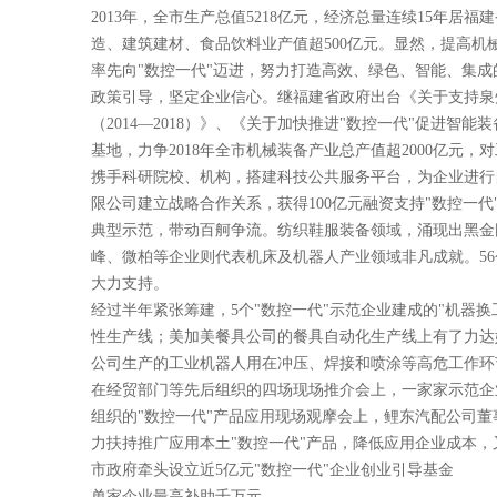
2013年，全市生产总值5218亿元，经济总量连续15年
造、建筑建材、食品饮料业产值超500亿元。显然，提高机
率先向"数控一代"迈进，努力打造高效、绿色、智能、集成
政策引导，坚定企业信心。继福建省政府出台《关于支持泉
（2014—2018）》、《关于加快推进"数控一代"促进
基地，力争2018年全市机械装备产业总产值超2000亿元
携手科研院校、机构，搭建科技公共服务平台，为企业进行
限公司建立战略合作关系，获得100亿元融资支持"数控一代
典型示范，带动百舸争流。纺织鞋服装备领域，涌现出黑金
峰、微柏等企业则代表机床及机器人产业领域非凡成就。5
大力支持。
经过半年紧张筹建，5个"数控一代"示范企业建成的"机器
性生产线；美加美餐具公司的餐具自动化生产线上有了力达
公司生产的工业机器人用在冲压、焊接和喷涂等高危工作环
在经贸部门等先后组织的四场现场推介会上，一家家示范企
组织的"数控一代"产品应用现场观摩会上，鲤东汽配公司
力扶持推广应用本土"数控一代"产品，降低应用企业成本，
市政府牵头设立近5亿元"数控一代"企业创业引导基金
单家企业最高补助千万元