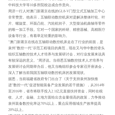
中科技大学等10多所院校达成合作意向。
周济一行人对澳门新莆京在线的GL8-V门型立式五轴加工中心
非常赞赏。他表示，五轴联动数控机床对是解决整体叶轮、叶
片、螺旋桨、环面凸轮、汽轮机转子、大型柴油机曲轴等零件
的唯一加工手段。它对一个国家的科研、精密器械、高精医疗
设备等行业，有着举足轻重的影响力。
"澳门新莆京在线在五轴联动数控机床走在了行业的前面，是
泉州"数控一代"示范工程项目的典范，现在又与华中数控牵头
组织五轴数控技术人才培养与发展研讨会，对行业发展来说具
有较深远的意义。"周济说。当得悉五轴数控技术人才培养与
发展研讨会同期举办后，他又当晚组织参会专家召开座谈会，
深入了解当前我国五轴联动数控机床的发展现状。
据悉，当前福建省政府专门出台了《关于支持泉州加快推
进"数控一代"促进智能装备产业发展的若干措施》，从2014年
至2016年，省市将联手投入2.1亿元直接扶持资金，同时在税
收、人才、金融、土地方面给出含金量很高的政策，力争推动
泉州装备数控化率达70%以上，重点应用领域生产效率提高
20%以上。