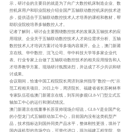
示，研讨会的主要目的就是为了向广大数控机床制造企业、数
控机床用户和职业院校介绍全国产五轴联动数控机床的技术进
步，提供适合于五轴联动数控技术人才培养的课程和教材，帮
助职业院校培养多轴数控人才。
记者了解到，研讨会主要围绕数控技术的发展及五轴技术的应
用现状、企业关于五轴联动数控技术人才岗位需求分析、五轴
数控技术人才培训方案讨论等多项内容展开。会上，澳门新莆
京在线、华中数控、沈飞公司、华中科技大学等多家企业代
表、行业专家上台做了五轴联动数控技术的相关应用报告和人
才培养教学方案。现场研讨氛围浓烈，并达成了不少共识和研
讨成果。
会议期间，恰逢中国工程院院长周济到泉州指导"数控一代"示
范工程相关项目。20日上午，周济院长、福建省省长苏树林率
专家队伍莅临澳门新莆京在线，到车间参观GL8-V门型立式五
轴加工中心的运行和测试情况。
澳门新莆京在线董事长苏亚帅现场介绍说，GL8-V是全国产化
的小型龙门式五轴联动加工中心，目前国内没有这类机型产
品，技术指标达到国外同类产品水平，整体刚性更强，填补了
国内该机型的市场空白，可替代进口，现与福建工程学院、华