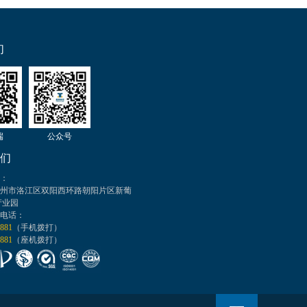
们
端
公众号
们
：
州市洛江区双阳西环路朝阳片区新葡
产业园
电话：
 881
（手机拨打）
 881
（座机拨打）