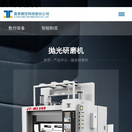
新葡京娱乐
数控装备
智能制造
抛光研磨机
首页
-
产品中心
- 抛光研磨机